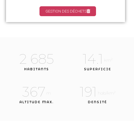
GESTION DES DÉCHETS
2 685
14.1
2
 km
HABITANTS
SUPERFICIE
367
191
2
 m
 hab/km
ALTITUDE MAX.
DENSITÉ