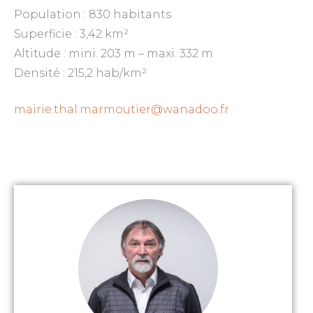
Population : 830 habitants
Superficie : 3,42 km²
Altitude : mini. 203 m – maxi. 332 m
Densité : 215,2 hab/km²
mairie.thal.marmoutier@wanadoo.fr