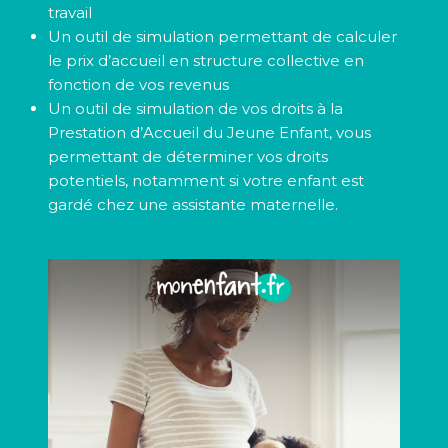
travail
Un outil de simulation permettant de calculer
le prix d’accueil en structure collective en
fonction de vos revenus
Un outil de simulation de vos droits à la
Prestation d’Accueil du Jeune Enfant, vous
permettant de déterminer vos droits
potentiels, notamment si votre enfant est
gardé chez une assistante maternelle.