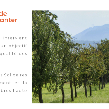
 de
lanter
tervient
un objectif
 qualité des
s Solidaires
ement et la
arbres haute