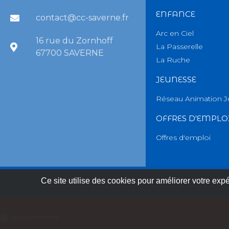
ENFANCE
contact@cc-saverne.fr
Arc en Ciel
16 rue du Zornhoff
La Passerelle
67700 SAVERNE
La Ruche
JEUNESSE
Réseau Animation 
OFFRES D'EMPLO
Offres d'emploi
Ce site utilise des cookies pour améliorer votre expér
Menti