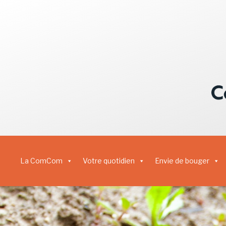
La ComCom
Votre quotidien
Envie de bouger