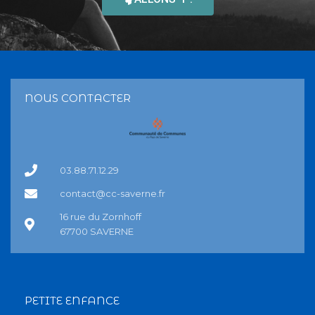
NOUS CONTACTER
03.88.71.12.29
contact@cc-saverne.fr
16 rue du Zornhoff
67700 SAVERNE
PETITE ENFANCE