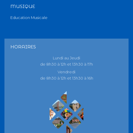
MUSIQUE
Education Musicale
HORAIRES
Lundi au Jeudi
de 8h30 à 12h et 13h30 à 17h
Vendredi
de 8h30 à 12h et 13h30 à 16h