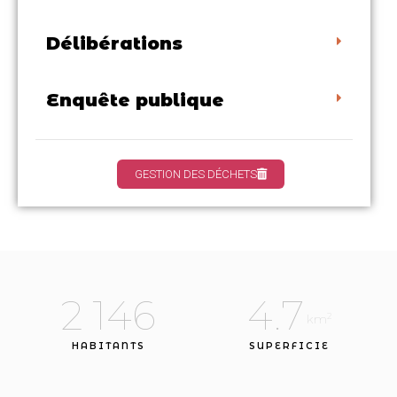
Délibérations
Enquête publique
GESTION DES DÉCHETS
2 146
4.7
2
 km
HABITANTS
SUPERFICIE