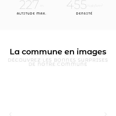
227
455
2
 m
 hab/km
ALTITUDE MAX.
DENSITÉ
La commune en images
DÉCOUVREZ LES BONNES SURPRISES
DE NOTRE COMMUNE