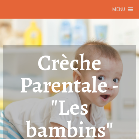
MENU
Crèche
Parentale -
"Les
bambins"​