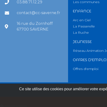
03.88.71.12.29
Les communes
ENFANCE
contact@cc-saverne.fr
Arc en Ciel
16 rue du Zornhoff
La Passerelle
67700 SAVERNE
La Ruche
JEUNESSE
Réseau Animation 
OFFRES D'EMPLO
Offres d'emploi
Ce site utilise des cookies pour améliorer votre expér
Menti