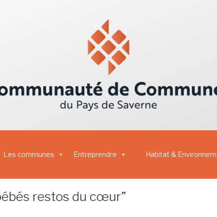
Les communes
Entreprendre
Habitat & Environnem
“bébés restos du cœur”