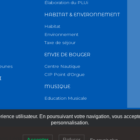
Élaboration du PLUi
HABITAT & ENVIRONNEMENT
Habitat
Environnement
Taxe de séjour
ENVIE DE BOUGER
Jeunes
Centre Nautique
CIP Point d'Orgue
I
MUSIQUE
Education Musicale
ience utilisateur. En poursuivant votre navigation, vous acceptez
personnalisation.
ons Légales
Contact
Accessibilité
Accepter
Refuser