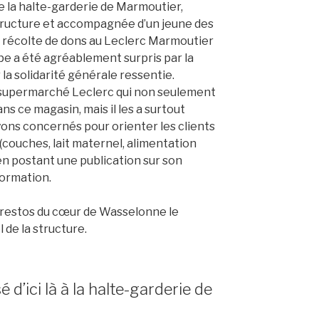
 la halte-garderie de Marmoutier,
tructure et accompagnée d’un jeune des
 récolte de dons au Leclerc Marmoutier
ipe a été agréablement surpris par la
a solidarité générale ressentie.
e supermarché Leclerc qui non seulement
s ce magasin, mais il les a surtout
yons concernés pour orienter les clients
(couches, lait maternel, alimentation
 en postant une publication sur son
formation.
x restos du cœur de Wasselonne le
 de la structure.
d’ici là à la halte-garderie de