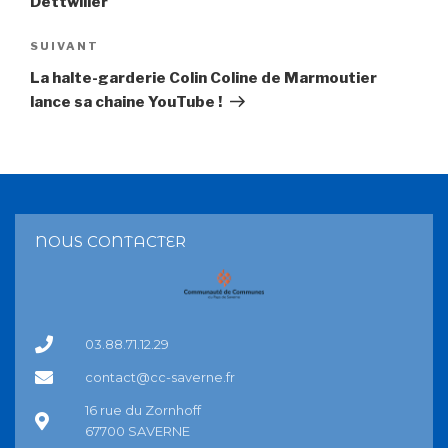
Dettwiller
SUIVANT
La halte-garderie Colin Coline de Marmoutier
lance sa chaine YouTube !
NOUS CONTACTER
03.88.71.12.29
contact@cc-saverne.fr
16 rue du Zornhoff
67700 SAVERNE