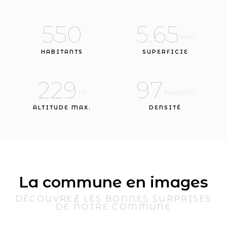
550
5.65
2
 km
HABITANTS
SUPERFICIE
229
97
2
 m
 hab/km
ALTITUDE MAX.
DENSITÉ
La commune en images
DÉCOUVREZ LES BONNES SURPRISES
DE NOTRE COMMUNE