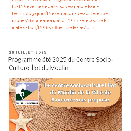
Etat/Prevention-des-risques-naturels-et-
technologiques/Presentation-des-differents-
risques/Risque-inondation/PPRi-en-cours-d-
elaboration/PPRi-Affluents-de-la-Zorn
28 JUILLET 2025
Programme été 2025 du Centre Socio-
Culturel Îlot du Moulin​