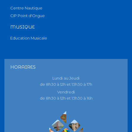
Centre Nautique
CIP Point d'Orgue
MUSIQUE
Education Musicale
HORAIRES
Lundi au Jeudi
de 8h30 à 12h et 13h30 à 17h
Vendredi
de 8h30 à 12h et 13h30 à 16h