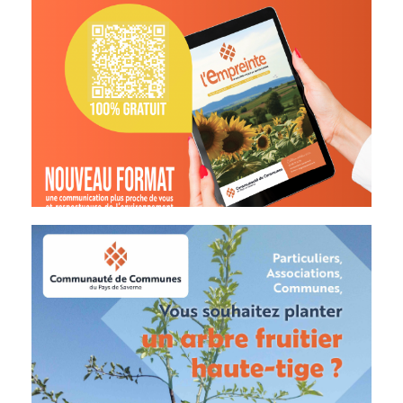
de votre
à l'actualité
gratuitement
vous
Abonnez-
En savoir plus
haute-tige